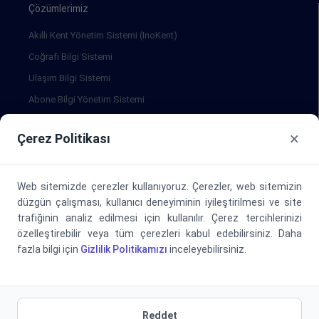
Çözümlerimiz
Akıllı Kent Yönetim Sistemi (InoKent)
Coğrafi Bilgi Sistemi
Ulaşım Bilgi Sistemi
Abone Bilgi Yönetim Sistemi
Doküman Yönetim Sistemi
×
Çerez Politikası
Evrak Tarama ve Servis Büro Hizmeti
Halkla İlişkiler Merkezi Uygulaması
İş Takip Uygulaması
Web sitemizde çerezler kullanıyoruz. Çerezler, web sitemizin
düzgün çalışması, kullanıcı deneyiminin iyileştirilmesi ve site
Sanal Kent Meclisi Uygulaması
trafiğinin analiz edilmesi için kullanılır. Çerez tercihlerinizi
Karar Destek Sistemi
özelleştirebilir veya tüm çerezleri kabul edebilirsiniz. Daha
KVKK Yönetim Bilgi Sistemi
fazla bilgi için
Gizlilik Politikamızı
inceleyebilirsiniz.
İç Denetim Takip Sistemi
Online İtfaiye Uygulaması
Altyapı Koordinasyon Sistemi
Reddet