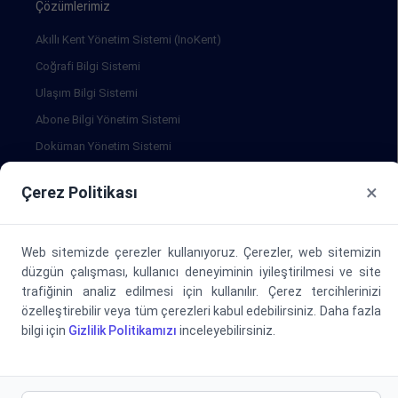
Çözümlerimiz
Akıllı Kent Yönetim Sistemi (InoKent)
Coğrafi Bilgi Sistemi
Ulaşım Bilgi Sistemi
Abone Bilgi Yönetim Sistemi
Doküman Yönetim Sistemi
Evrak Tarama ve Servis Büro Hizmeti
×
Çerez Politikası
Halkla İlişkiler Merkezi Uygulaması
İş Takip Uygulaması
Web sitemizde çerezler kullanıyoruz. Çerezler, web sitemizin
Sanal Kent Meclisi Uygulaması
düzgün çalışması, kullanıcı deneyiminin iyileştirilmesi ve site
Karar Destek Sistemi
trafiğinin analiz edilmesi için kullanılır. Çerez tercihlerinizi
KVKK Yönetim Bilgi Sistemi
özelleştirebilir veya tüm çerezleri kabul edebilirsiniz. Daha fazla
bilgi için
Gizlilik Politikamızı
inceleyebilirsiniz.
İç Denetim Takip Sistemi
Online İtfaiye Uygulaması
Altyapı Koordinasyon Sistemi